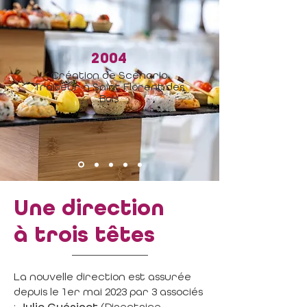
2004
Création de Scénario
Traiteur à Saint Florent des
Bois
Une direction
à trois têtes
La nouvelle direction est assurée
depuis le 1er mai 2023 par 3 associés
:
Julia Guérinot
(Directrice